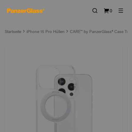
0
Startseite
iPhone 15 Pro Hüllen
CARE™ by PanzerGlass® Case Tran