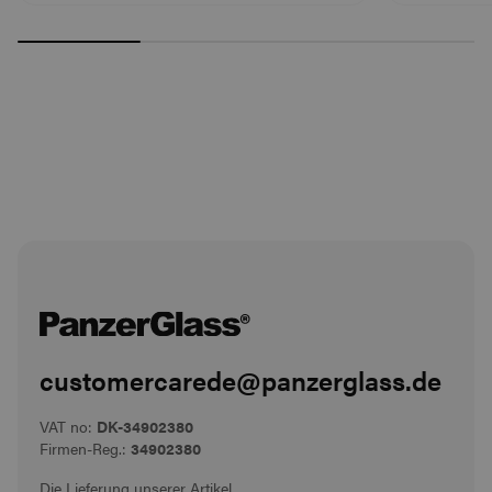
customercarede@panzerglass.de
VAT no:
DK-34902380
Firmen-Reg.:
34902380
Die Lieferung unserer Artikel