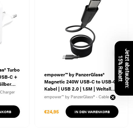
J
e
t
z
t
a
b
s
t
a
u
b
e
n
:
5
%
R
a
b
a
t
1
t
s® Turbo
empower™ by PanzerGlass®
 USB-C +
Magnetic 240W USB-C to USB-C
ilber
Kabel | USB 2.0 | 1.5M | Weltall
 Charger
Schwarz
empower™ by PanzerGlass® - Cable
€24,95
ENKORB
IN DEN WARENKORB