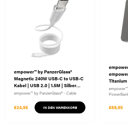
empower
empower™ by PanzerGlass®
empower
Magnetic 240W USB-C to USB-C
Titanium
Kabel | USB 2.0 | 1.5M | Silber
empower™ 
Weiß
empower™ by PanzerGlass® - Cable
PowerBan
€24,95
€69,95
IN DEN WARENKORB