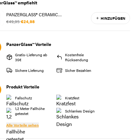
rGlass™ empfiehlt
PANZERGLASS® CERAMIC
HINZUFÜGEN
DISPLAYSCHUTZ IPHONE 16 PRO MAX |
€49,95
€24,98
ULTRA-WIDE FIT M. EASYALIGNER
PanzerGlass™ Vorteile
Gratis-Lieferung ab
Kostenfreie
35€
Rücksendung
Sichere Lieferung
Sicher Bezahlen
Produkt Vorteile
Fallschutz
Kratzfest
1,2 Meter Fallhöhe
Schlankes Design
getestet
Alle Vorteile sehen