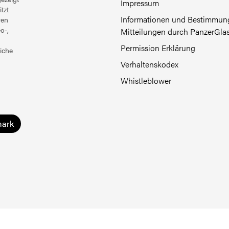
Impressum
tzt
Informationen und Bestimmung
ren
o-,
Mitteilungen durch PanzerGla
Permission Erklärung
iche
Verhaltenskodex
Whistleblower
ark