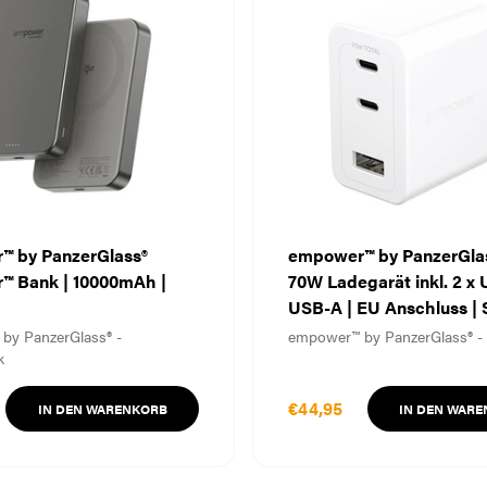
™ by PanzerGlass®
empower™ by PanzerGlas
™ Bank | 10000mAh |
70W Ladegarät inkl. 2 x
USB-A | EU Anschluss | S
Weiß
by PanzerGlass® -
empower™ by PanzerGlass® -
k
€44,95
IN DEN WARENKORB
IN DEN WAR