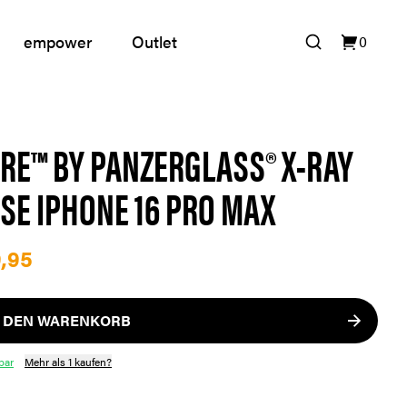
empower
Outlet
0
RE™ BY PANZERGLASS® X-RAY
SE IPHONE 16 PRO MAX
,95
N DEN WARENKORB
bar
Mehr als 1 kaufen?