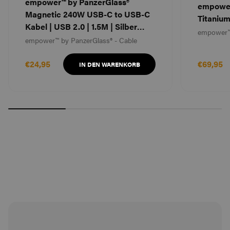
empower™ by PanzerGlass®
empower
Magnetic 240W USB-C to USB-C
Titaniu
Kabel | USB 2.0 | 1.5M | Silber
empower™
Weiß
empower™ by PanzerGlass® - Cable
€24,95
€69,95
IN DEN WARENKORB