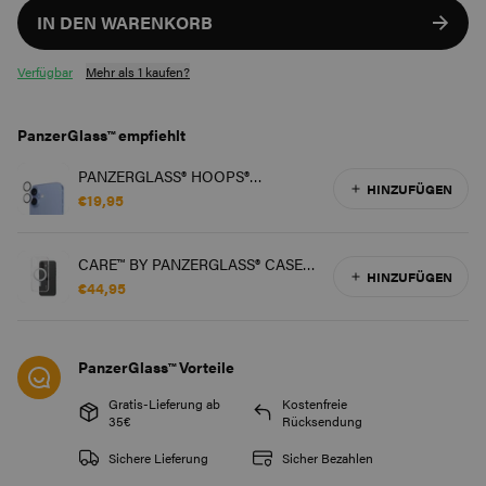
IN DEN WARENKORB
Verfügbar
Mehr als 1 kaufen?
PanzerGlass™ empfiehlt
PANZERGLASS® HOOPS®
HINZUFÜGEN
KAMERASCHUTZ TRANSPARENT
€19,95
IPHONE 16 | 16 PLUS
CARE™ BY PANZERGLASS® CASE
HINZUFÜGEN
TRANSPARENT M. SILBER
€44,95
KICKSTAND & MAGSAFE IPHONE
16
PanzerGlass™ Vorteile
Gratis-Lieferung ab
Kostenfreie
35€
Rücksendung
Sichere Lieferung
Sicher Bezahlen