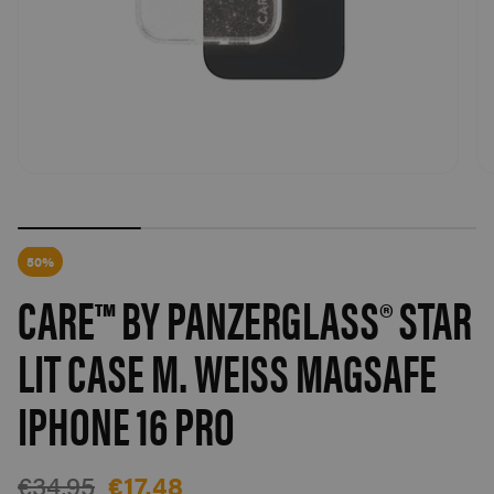
50%
CARE™ BY PANZERGLASS® STAR
LIT CASE M. WEISS MAGSAFE I
PHONE 16 PRO
€34,95
€17,48