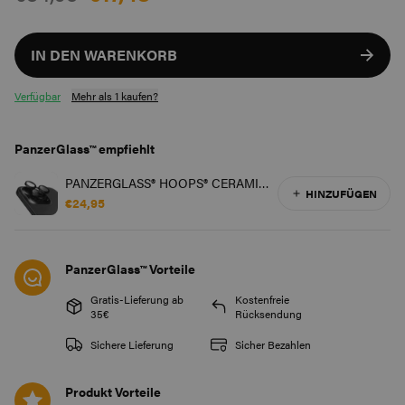
IN DEN WARENKORB
Verfügbar
Mehr als 1 kaufen?
PanzerGlass™ empfiehlt
PANZERGLASS® HOOPS® CERAMIC
HINZUFÜGEN
KAMERASCHUTZ IPHONE 16 PRO |
€24,95
16 PRO MAX
PanzerGlass™ Vorteile
Gratis-Lieferung ab
Kostenfreie
35€
Rücksendung
Sichere Lieferung
Sicher Bezahlen
Produkt Vorteile