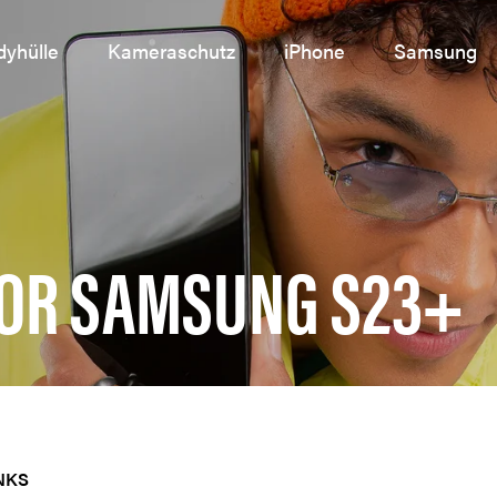
yhülle
Kameraschutz
iPhone
Samsung
OR SAMSUNG S23+
NKS