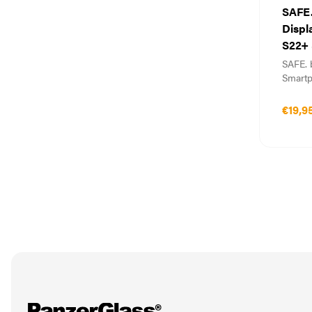
SAFE.
Displ
S22+ 
SAFE. 
Smart
€19,9