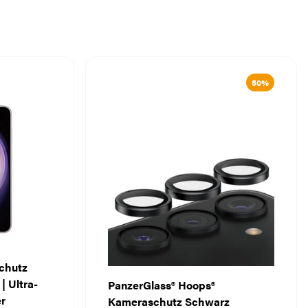
50%
schutz
 Ultra-
PanzerGlass® Hoops®
er
Kameraschutz Schwarz