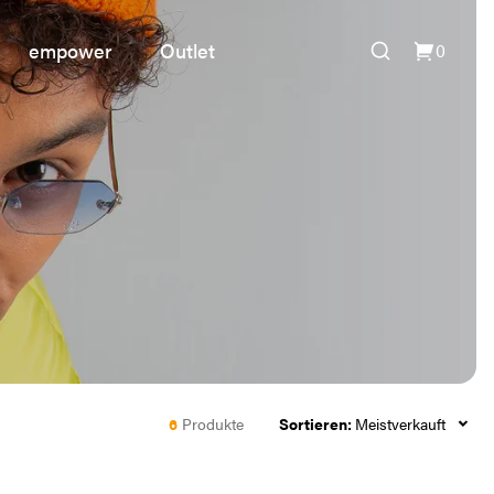
empower
Outlet
0
6
Produkte
Sortieren:
Meistverkauft