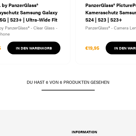
 by PanzerGlass®
PanzerGlass® PictureP
ayschutz Samsung Galaxy
Kameraschutz Samsun
5G | S23+ | Ultra-Wide Fit
S24 | S23 | S23+
by PanzerGlass® - Clear Glass -
PanzerGlass® - Camera Len
phone
5
€19,95
IN DEN WARENKORB
IN DEN WA
DU HAST
6
VON
6
PRODUKTEN GESEHEN
INFORMATION