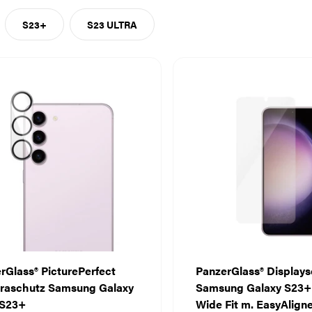
S23+
S23 ULTRA
rGlass® PicturePerfect
PanzerGlass® Display
raschutz Samsung Galaxy
Samsung Galaxy S23+ |
 S23+
Wide Fit m. EasyAlign