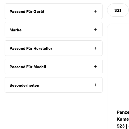
S23
Passend Für Gerät
Smartphone
Marke
PanzerGlass®
Passend Für Hersteller
SAFE. by PanzerGlass®
Samsung
Passend Für Modell
Galaxy S22+
Besonderheiten
Galaxy S23
Galaxy S23+
Camera Lens Protector
Galaxy S24
Case - Smartphone
Panze
Kame
Clear Glass - Smartphone
S23 |