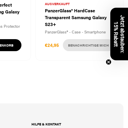
AUSVERKAUFT
erfect
PanzerGlass® HardCase
g Galaxy
Transparent Samsung Galaxy
J
e
t
z
t
a
b
s
t
a
u
b
e
n
:
5
%
R
a
b
a
t
S23+
1
t
s Protector
PanzerGlass® - Case - Smartphone
€24,95
RENKORB
BENACHRICHTIGE MICH
HILFE & KONTAKT