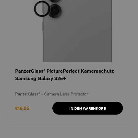
PanzerGlass® PicturePerfect Kameraschutz
Samsung Galaxy S25+
PanzerGlass® - Camera Lens Protector
€19,95
IN DEN WARENKORB