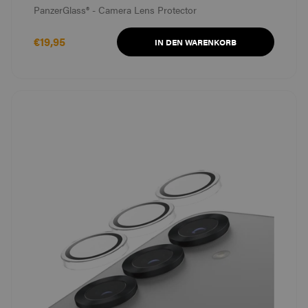
PanzerGlass® - Camera Lens Protector
€19,95
IN DEN WARENKORB