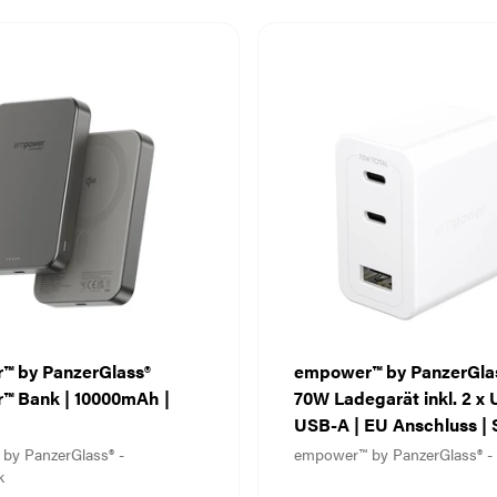
Verbe
MagSa
DARE 
Tech-
herge
kümme
Wert 
Techn
stilv
sorg
™ by PanzerGlass®
empower™ by PanzerGlas
™ Bank | 10000mAh |
70W Ladegarät inkl. 2 x
USB-A | EU Anschluss | S
Weiß
by PanzerGlass® -
empower™ by PanzerGlass® -
k