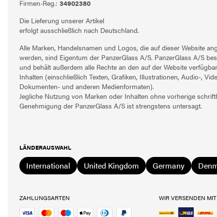
Firmen-Reg.:
34902380
Die Lieferung unserer Artikel
erfolgt ausschließlich nach Deutschland.
Alle Marken, Handelsnamen und Logos, die auf dieser Website ang
werden, sind Eigentum der PanzerGlass A/S. PanzerGlass A/S besi
und behält außerdem alle Rechte an den auf der Website verfügba
Inhalten (einschließlich Texten, Grafiken, Illustrationen, Audio-, Vide
Dokumenten- und anderen Medienformaten).
Jegliche Nutzung von Marken oder Inhalten ohne vorherige schriftl
Genehmigung der PanzerGlass A/S ist strengstens untersagt.
LÄNDERAUSWAHL
International
United Kingdom
Germany
Denm
ZAHLUNGSARTEN
WIR VERSENDEN MIT