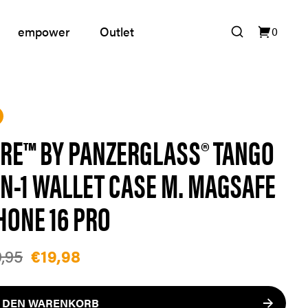
empower
Outlet
0
RE™ BY PANZERGLASS® TANGO
IN-1 WALLET CASE M. MAGSAFE
HONE 16 PRO
,95
€19,98
N DEN WARENKORB