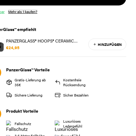
bar
Mehr als 1 kaufen?
rGlass™ empfiehlt
PANZERGLASS® HOOPS® CERAMIC
HINZUFÜGEN
KAMERASCHUTZ IPHONE 16 PRO | 16
€24,95
PRO MAX
PanzerGlass™ Vorteile
Gratis-Lieferung ab
Kostenfreie
35€
Rücksendung
Sichere Lieferung
Sicher Bezahlen
Produkt Vorteile
Luxuriöses
Fallschutz
Ledergefühl
3,6 Meter Fallhöhe