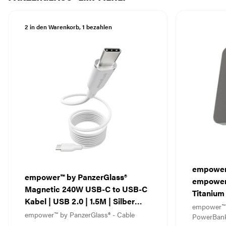
2 in den Warenkorb, 1 bezahlen
empower
empower™ by PanzerGlass®
empower
Magnetic 240W USB-C to USB-C
Titanium
Kabel | USB 2.0 | 1.5M | Silber
empower™ 
Weiß
empower™ by PanzerGlass® - Cable
PowerBan