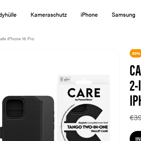
yhülle
Kameraschutz
iPhone
Samsung
afe iPhone 16 Pro
50%
CA
2-
IP
€39
I