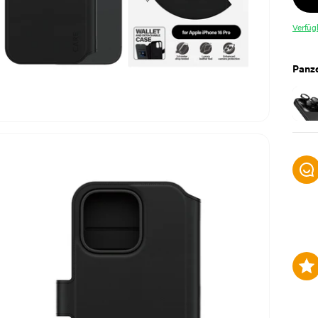
Verfüg
Panze