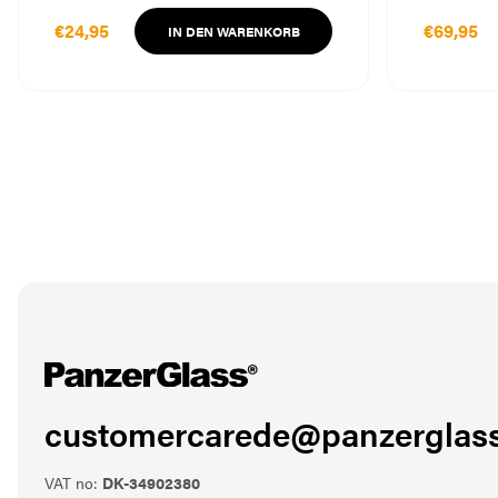
€24,95
€69,95
IN DEN WARENKORB
customercarede@panzerglass
VAT no:
DK-34902380