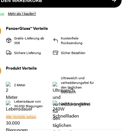
N DEN WARENKORB
bar
Mehr als 1 kaufen?
PanzerGlass™ Vorteile
Gratis-Lieferung ab
Kostenfreie
35€
Rücksendung
Sichere Lieferung
Sicher Bezahlen
Produkt Vorteile
Ultraweich und
verhedderungsfrei für
2 Meter
den täglichen
Gebrauch
Lebensdauer von
240W Schnellladen
30.000 Biegungen
Alle Vorteile sehen