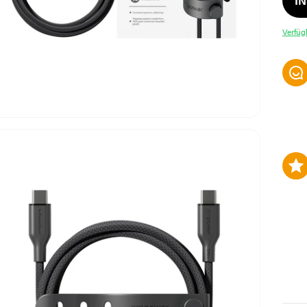
I
Verfüg