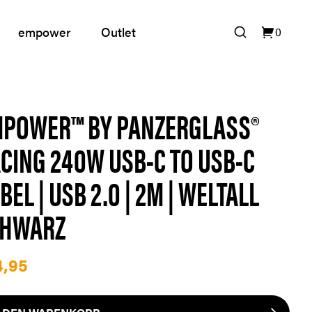
empower
Outlet
0
POWER™ BY PANZERGLASS®
CING 240W USB-C TO USB-C
BEL | USB 2.0 | 2M | WELTALL
CHWARZ
4,95