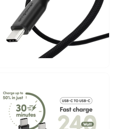
da, w
hält 
und e
Need 
Das e
weich
Außen
Ordnu
dazu.
Schne
Hi, w
Wir m
Famil
bleib