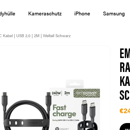
yhülle
Kameraschutz
iPhone
Samsung
abel | USB 2.0 | 2M | Weltall Schwarz
EM
RA
KA
S
€2