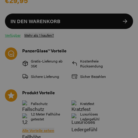
€29,95
IN DEN WARENKORB
Verfügbar
Mehr als 1 kaufen?
PanzerGlass™ Vorteile
Gratis-Lieferung ab
Kostenfreie
35€
Rücksendung
Sichere Lieferung
Sicher Bezahlen
Produkt Vorteile
Fallschutz
Kratzfest
1,2 Meter Fallhöhe
Luxuriöses
getestet
Ledergefühl
Alle Vorteile sehen