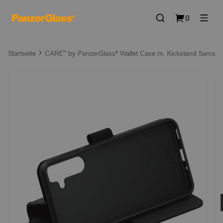
0
Startseite
CARE™ by PanzerGlass® Wallet Case m. Kickstand Samsun