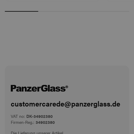
customercarede@panzerglass.de
VAT no:
DK-34902380
Firmen-Reg.:
34902380
Die Lieferung unserer Artikel