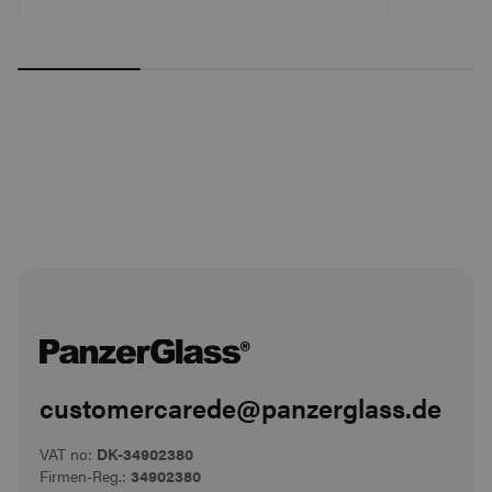
customercarede@panzerglass.de
VAT no:
DK-34902380
Firmen-Reg.:
34902380