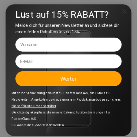
Lu
st auf 15% RABATT?
Melde dich für unseren Newsletter an und sichere dir
einen fetten Rabattcode von 15%.
Weiter
Mit deiner Anmeldung erlaubst du PanzerGlass A/S, dir E-Mails zu
Neuigkeiten, Angeboten usw. aus unserem Produktangebot zu schicken.
Hier erfährst du mehr darüber
.
Gleichzeitig akzeptierst du unsere Datenschutzbestimmungen für
PanzerGlass A/S.
Du kannst dich jederzeit abmelden.