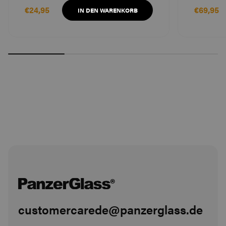
€24,95
€69,95
IN DEN WARENKORB
customercarede@panzerglass.de