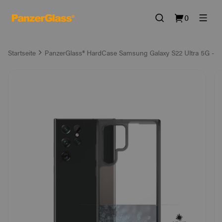
0
Startseite
PanzerGlass® HardCase Samsung Galaxy S22 Ultra 5G - 