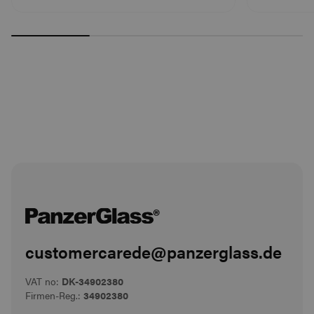
customercarede@panzerglass.de
VAT no:
DK-34902380
Firmen-Reg.:
34902380