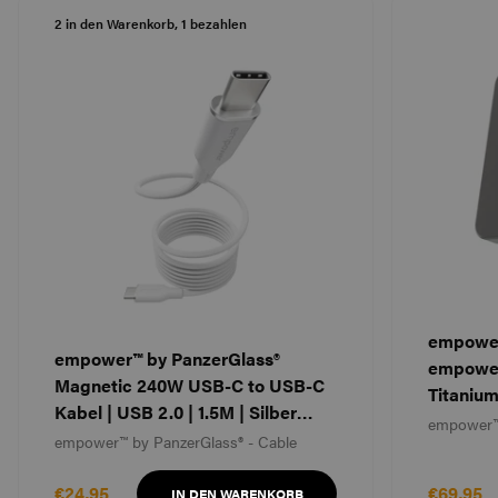
Recycling.
2 in den Warenkorb, 1 bezahlen
empower
empower™ by PanzerGlass®
empower
Magnetic 240W USB-C to USB-C
Titaniu
Kabel | USB 2.0 | 1.5M | Silber
empower™
Weiß
empower™ by PanzerGlass® - Cable
€24,95
€69,95
IN DEN WARENKORB